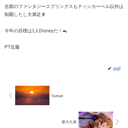
念願のファンタジースプリングスもティンカーベル以外は
制覇したし大満足🧚
今年の目標は1人Disneyだ！🐀
PT近藤
staff
Sunset
新大久保