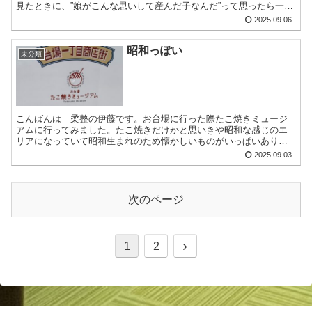
見たときに、”娘がこんな思いして産んだ子なんだ”って思ったら一気
に孫がかわいく見えて・・・もうそれからもう孫が”かわゆぃ...
2025.09.06
昭和っぽい
未分類
こんばんは 柔整の伊藤です。お台場に行った際たこ焼きミュージ
アムに行ってみました。たこ焼きだけかと思いきや昭和な感じのエ
リアになっていて昭和生まれのため懐かしいものがいっぱいありま
した。新しくできた所もありましたが混んでいたので今度行きた
2025.09.03
い...
次のページ
次
1
2
へ