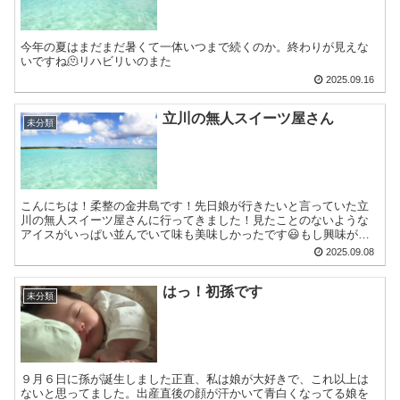
今年の夏はまだまだ暑くて一体いつまで続くのか。終わりが見えな
いですね🫠リハビリいのまた
2025.09.16
立川の無人スイーツ屋さん
未分類
こんにちは！柔整の金井島です！先日娘が行きたいと言っていた立
川の無人スイーツ屋さんに行ってきました！見たことのないような
アイスがいっぱい並んでいて味も美味しかったです😃もし興味があ
る方は行ってみて
2025.09.08
はっ！初孫です
未分類
９月６日に孫が誕生しました正直、私は娘が大好きで、これ以上は
ないと思ってました。出産直後の顔が汗かいて青白くなってる娘を