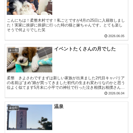
こんにちは！柔整木村です！私ごとですが4月の25日に入籍致しまし
た！実家に挨拶に挨拶に行った時の猫と嫁ちゃんです。とても楽し
そうで何よりでした笑
2026.06.05
イベントたくさんの月でした
未分類
柔整 きよさわですまずは新しい家族が出来ました2代目キャバリア
の名前は”まめ”娘が買ってきました初代の生まれ変わりなのかと思う
位よく似てます5月末に小平での神社で行った泣き相撲お相撲さんが
抱っこしてくれたりと・・・大泣きでしたこのお祭りかな...
2026.06.04
温泉
未分類