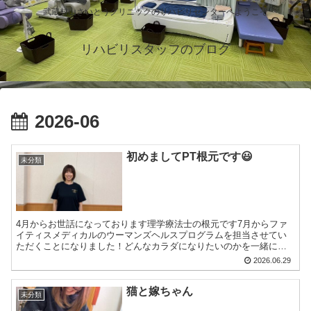
武蔵村山さいとうクリニックのリハビリセンターへようこそ
リハビリスタッフのブログ
2026-06
初めましてPT根元です😃
未分類
4月からお世話になっております理学療法士の根元です7月からファ
イティスメディカルのウーマンズヘルスプログラムを担当させてい
ただくことになりました！どんなカラダになりたいのかを一緒に考
え理想のカラダになるためのお手伝いをしていきますそして…共...
2026.06.29
猫と嫁ちゃん
未分類