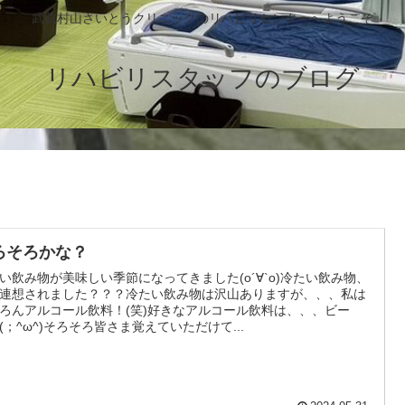
武蔵村山さいとうクリニックのリハビリセンターへようこそ
リハビリスタッフのブログ
ろそろかな？
い飲み物が美味しい季節になってきました(о´∀`о)冷たい飲み物、
連想されました？？？冷たい飲み物は沢山ありますが、、、私は
ろんアルコール飲料！(笑)好きなアルコール飲料は、、、ビー
(；^ω^)そろそろ皆さま覚えていただけて...