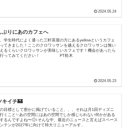
2024.05.24
しぶりにあのカフェへ
、学生時代によく通った三軒茶屋の方にあるyellowというカフェ
ってきました！ここのクロワッサンを越えるクロワッサンは無い
えるくらいクロワッサンが美味しいカフェです！機会があったら
非行ってみてください！ PT舩木
2024.05.23
ツキイチ🏰
の目標として密かに掲げていること、、、それは月1回ディズニ
行くこと✨あの空間にはあの空間でしか感じられない何かがある
するんですよね〜🙂‍↕️そんな中、最近のニュースと言えばスペース
ンテンが2027年に向けて特大リニューアルす...