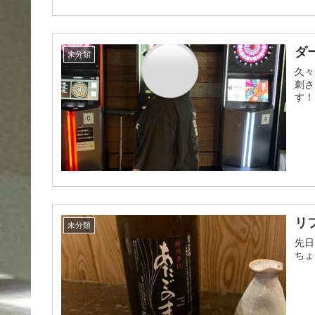
ダ
未分類
久々
刺さ
す！
リ
未分類
先日
ちょ