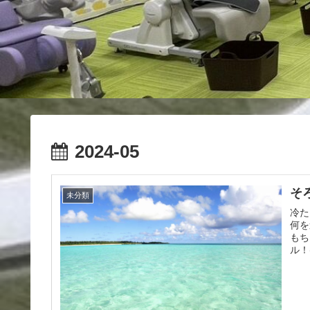
2024-05
そ
未分類
冷た
何を
もち
ル！