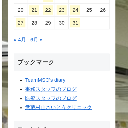
20
21
22
23
24
25
26
27
28
29
30
31
« 4月
6月 »
ブックマーク
TeamMSC’s diary
事務スタッフのブログ
医療スタッフのブログ
武蔵村山さいとうクリニック