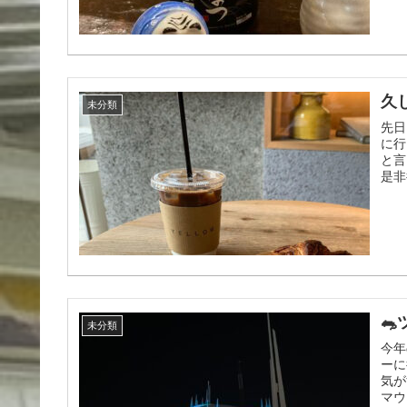
久
未分類
先日
に行
と言
是
🐀
未分類
今年
ーに
気が
マウ