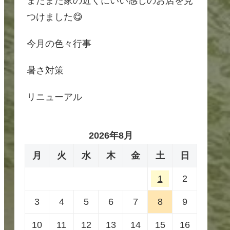
またまた家の近くにいい感じのお店を見
つけました😋
今月の色々行事
暑さ対策
リニューアル
2026年8月
月
火
水
木
金
土
日
1
2
3
4
5
6
7
8
9
10
11
12
13
14
15
16