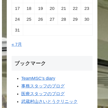
17
18
19
20
21
22
23
24
25
26
27
28
29
30
31
« 7月
ブックマーク
TeamMSC’s diary
事務スタッフのブログ
医療スタッフのブログ
武蔵村山さいとうクリニック