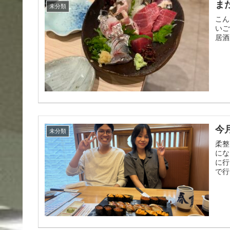
ま
未分類
こん
いご
居酒
今
未分類
柔整
にな
に行
で行