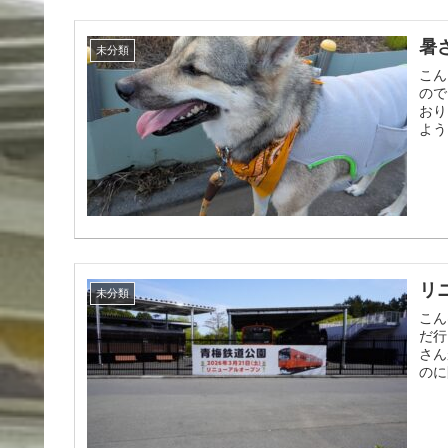
暑
未分類
こん
ので
おり
よう
リ
未分類
こん
だ行
さん
のに