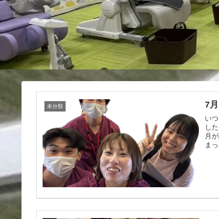
7
未分類
いつ
した
月が
まっ