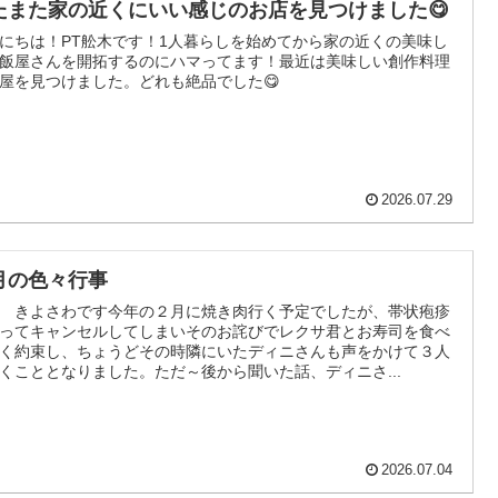
たまた家の近くにいい感じのお店を見つけました😋
にちは！PT舩木です！1人暮らしを始めてから家の近くの美味し
飯屋さんを開拓するのにハマってます！最近は美味しい創作料理
屋を見つけました。どれも絶品でした😋
2026.07.29
月の色々行事
 きよさわです今年の２月に焼き肉行く予定でしたが、帯状疱疹
ってキャンセルしてしまいそのお詫びでレクサ君とお寿司を食べ
く約束し、ちょうどその時隣にいたディニさんも声をかけて３人
くこととなりました。ただ～後から聞いた話、ディニさ...
2026.07.04