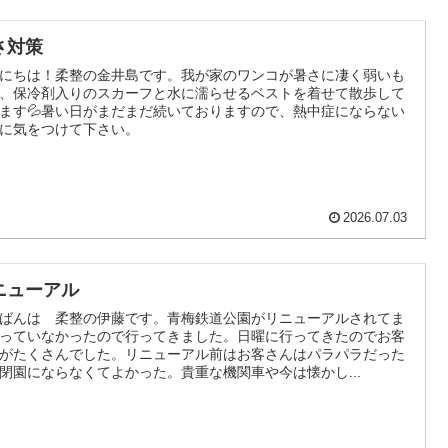
さ対策
にちは！柔整の金井島です。我が家のワンコが暑さに凄く弱いも
、保冷剤入りのスカーフと水に濡らせるベストを着せて散歩して
ます💦暑い日がまだまだ続いておりますので、熱中症にならない
に気をつけて下さい。
2026.07.03
ニューアル
ばんは 柔整の伊藤です。青梅鉄道公園がリニューアルされてま
っていなかったので行ってきました。日曜に行ってきたのでお客
がたくさんでした。リニューアル前はお客さんはパラパラだった
閉園にならなくてよかった。貴重な機関車や今は懐かし...