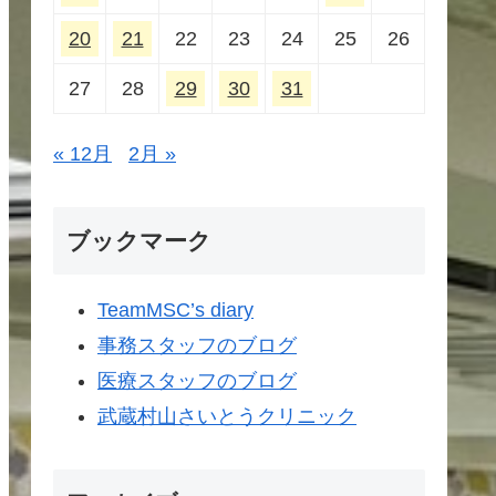
20
21
22
23
24
25
26
27
28
29
30
31
« 12月
2月 »
ブックマーク
TeamMSC’s diary
事務スタッフのブログ
医療スタッフのブログ
武蔵村山さいとうクリニック