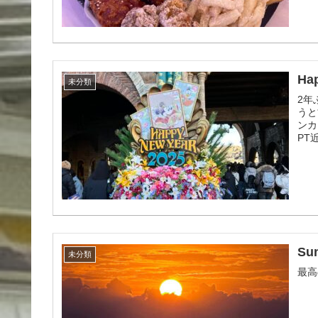
Ha
未分類
2年
うと
ンカ
PT
Su
未分類
最高