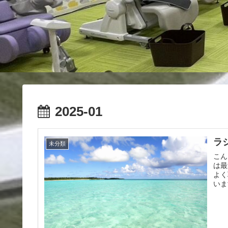
2025-01
ラ
未分類
こん
は最
よく
いま