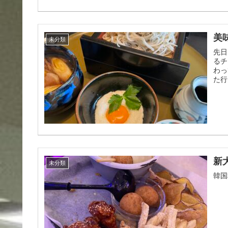
美
未分類
先日
るチ
わっ
た行
新
未分類
韓国