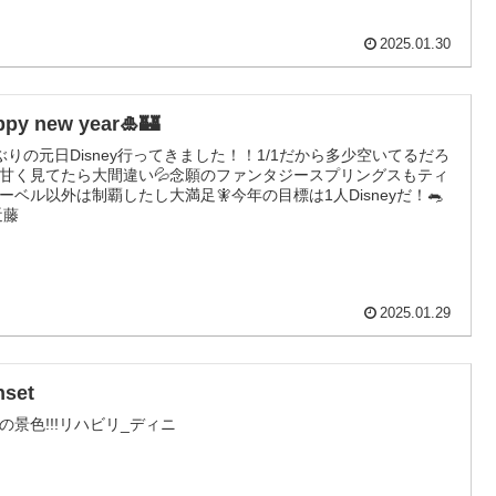
2025.01.30
ppy new year🎍🏰
ぶりの元日Disney行ってきました！！1/1だから多少空いてるだろ
甘く見てたら大間違い💦念願のファンタジースプリングスもティ
ーベル以外は制覇したし大満足🧚今年の目標は1人Disneyだ！🐀
近藤
2025.01.29
nset
の景色!!!リハビリ_ディニ