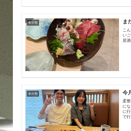
ま
未分類
こん
いご
居酒
今
未分類
柔整
にな
に行
で行