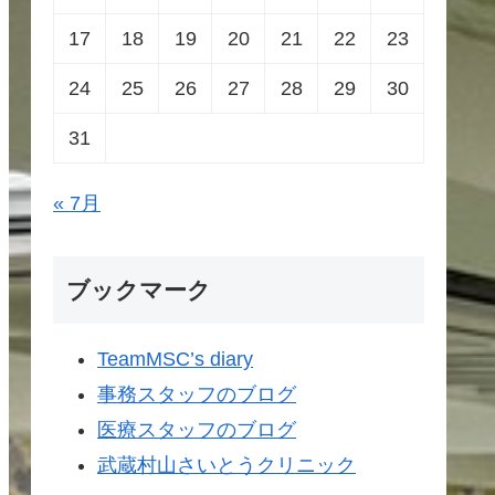
17
18
19
20
21
22
23
24
25
26
27
28
29
30
31
« 7月
ブックマーク
TeamMSC’s diary
事務スタッフのブログ
医療スタッフのブログ
武蔵村山さいとうクリニック