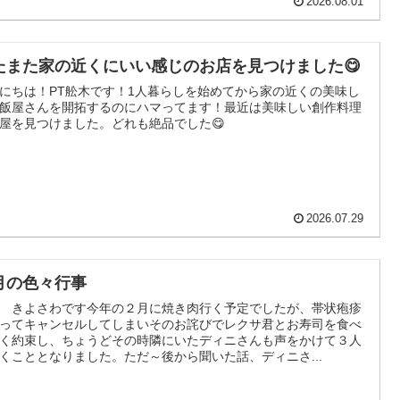
2026.08.01
たまた家の近くにいい感じのお店を見つけました😋
にちは！PT舩木です！1人暮らしを始めてから家の近くの美味し
飯屋さんを開拓するのにハマってます！最近は美味しい創作料理
屋を見つけました。どれも絶品でした😋
2026.07.29
月の色々行事
 きよさわです今年の２月に焼き肉行く予定でしたが、帯状疱疹
ってキャンセルしてしまいそのお詫びでレクサ君とお寿司を食べ
く約束し、ちょうどその時隣にいたディニさんも声をかけて３人
くこととなりました。ただ～後から聞いた話、ディニさ...