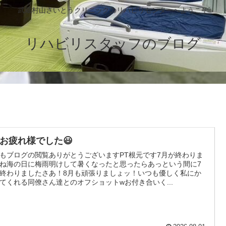
武蔵村山さいとうクリニックのリハビリセンターへようこそ
リハビリスタッフのブログ
月お疲れ様でした😃
もブログの閲覧ありがとうございますPT根元です7月が終わりま
ね海の日に梅雨明けして暑くなったと思ったらあっという間に7
終わりましたさあ！8月も頑張りましょッ！いつも優しく私にか
てくれる同僚さん達とのオフショットwお付き合いく...