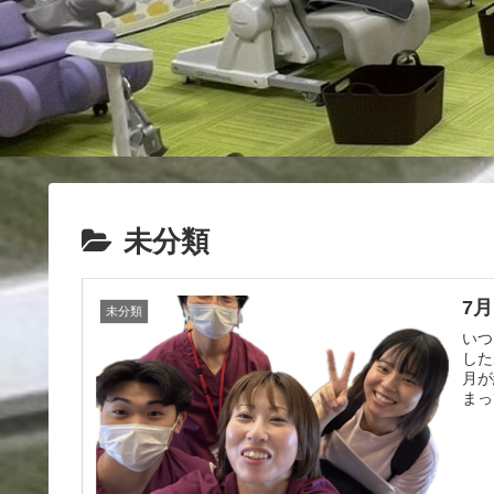
未分類
7
未分類
いつ
した
月が
まっ