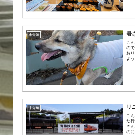
暑
未分類
こん
ので
おり
よう
リ
未分類
こん
だ行
さん
のに