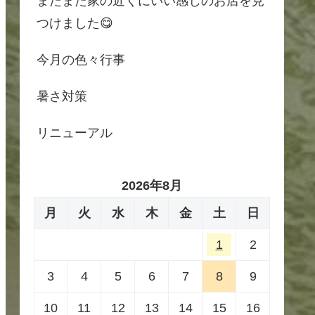
またまた家の近くにいい感じのお店を見
つけました😋
今月の色々行事
暑さ対策
リニューアル
2026年8月
月
火
水
木
金
土
日
1
2
3
4
5
6
7
8
9
10
11
12
13
14
15
16