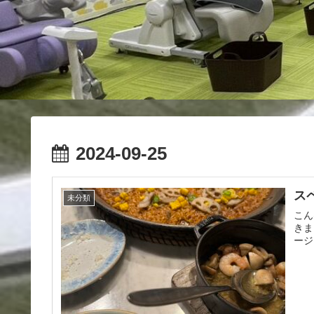
2024-09-25
ス
未分類
こん
きま
ージ