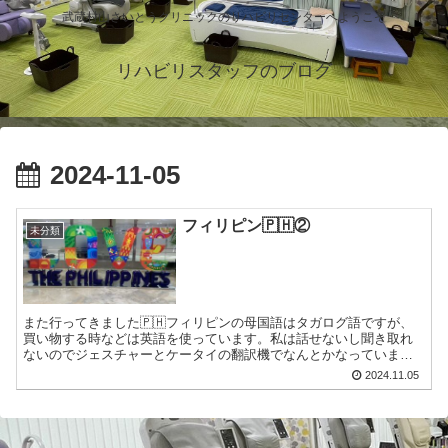
武蔵村山さいとうクリニックのリハビリセンターへようこそ
リハビリスタッフのブログ
2024-11-05
フィリピン🇵🇭②
未分類
また行ってきました🇵🇭フィリピンの母国語はタガログ語ですが、
買い物する時などは英語を使っています。私は話せないし聞き取れ
ないのでジェスチャーとケータイの翻訳機でなんとかなっています
笑↑マニラ空港↑マニラオーシャンパーク↑プルメリアリハビリ ...
2024.11.05