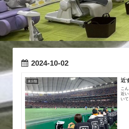
2024-10-02
近
未分類
こん
近い
いて