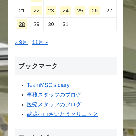
21
22
23
24
25
26
27
28
29
30
31
« 9月
11月 »
ブックマーク
TeamMSC’s diary
事務スタッフのブログ
医療スタッフのブログ
武蔵村山さいとうクリニック