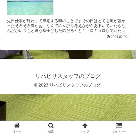
先日仕事が終わって帰宅する時のことですその日はとても風が強か
ったそろそろ春かぁ～なんてのんびり考えながらあるいていたらな
んだかいつもと違う様子どしたのだろ～とキョロキョロしていた
ら、通行止め、交通渋滞になっているのが見え!!(⊃Д)⊃≡ﾟﾟ...
2024.02.29
リハビリスタッフのブログ
© 2023 リハビリスタッフのブログ.
ホーム
検索
トップ
サイドバー