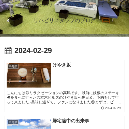
武蔵村山さいとうクリニックのリハビリセンターへようこそ
リハビリスタッフのブログ
2024-02-29
けやき坂
未分類
こんにちは😃リラクゼーションの高嶋です。以前に鉄板のステーキ
🥩を食べに行った六本木ヒルズのけやき坂へ先日又、予約をして行
って来ました♪美味し過ぎて、ファンになりました😋まずは、ビール
から〜🎵そして、ファイヤ🔥🔥🔥コースだったのですが、食べる...
2024.02.29
帰宅途中の出来事
未分類