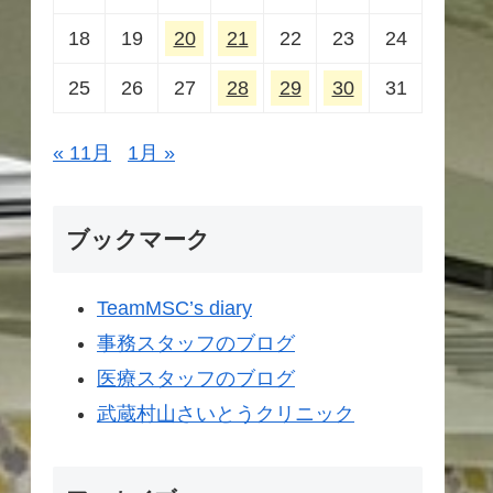
18
19
20
21
22
23
24
25
26
27
28
29
30
31
« 11月
1月 »
ブックマーク
TeamMSC’s diary
事務スタッフのブログ
医療スタッフのブログ
武蔵村山さいとうクリニック