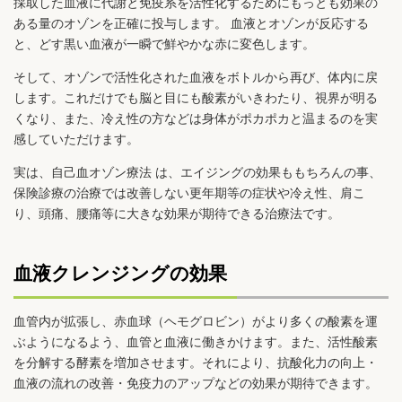
採取した血液に代謝と免疫系を活性化するためにもっとも効果の
ある量のオゾンを正確に投与します。 血液とオゾンが反応する
と、どす黒い血液が一瞬で鮮やかな赤に変色します。
そして、オゾンで活性化された血液をボトルから再び、体内に戻
します。これだけでも脳と目にも酸素がいきわたり、視界が明る
くなり、また、冷え性の方などは身体がポカポカと温まるのを実
感していただけます。
実は、自己血オゾン療法 は、エイジングの効果ももちろんの事、
保険診療の治療では改善しない更年期等の症状や冷え性、肩こ
り、頭痛、腰痛等に大きな効果が期待できる治療法です。
血液クレンジングの効果
血管内が拡張し、赤血球（ヘモグロビン）がより多くの酸素を運
ぶようになるよう、血管と血液に働きかけます。また、活性酸素
を分解する酵素を増加させます。それにより、抗酸化力の向上・
血液の流れの改善・免疫力のアップなどの効果が期待できます。