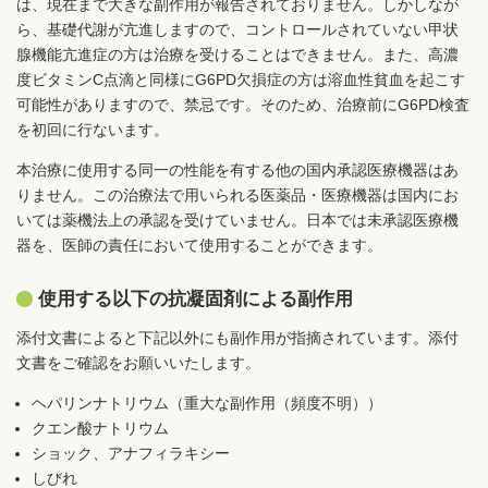
は、現在まで大きな副作用が報告されておりません。しかしなが
ら、基礎代謝が亢進しますので、コントロールされていない甲状
腺機能亢進症の方は治療を受けることはできません。また、高濃
度ビタミンC点滴と同様にG6PD欠損症の方は溶血性貧血を起こす
可能性がありますので、禁忌です。そのため、治療前にG6PD検査
を初回に行ないます。
本治療に使用する同一の性能を有する他の国内承認医療機器はあ
りません。この治療法で用いられる医薬品・医療機器は国内にお
いては薬機法上の承認を受けていません。日本では未承認医療機
器を、医師の責任において使用することができます。
使用する以下の抗凝固剤による副作用
添付文書によると下記以外にも副作用が指摘されています。添付
文書をご確認をお願いいたします。
ヘパリンナトリウム（重大な副作用（頻度不明））
クエン酸ナトリウム
ショック、アナフィラキシー
しびれ