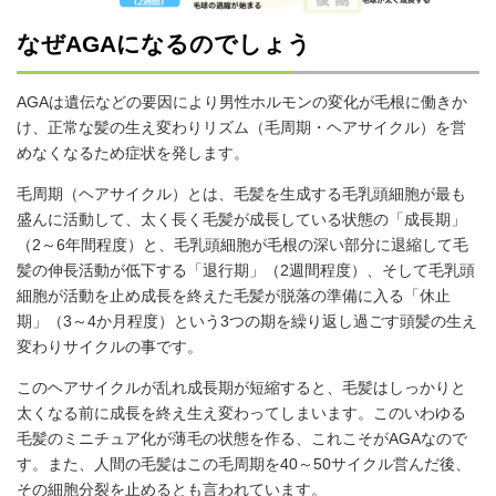
なぜAGAになるのでしょう
AGAは遺伝などの要因により男性ホルモンの変化が毛根に働きか
け、正常な髪の生え変わりリズム（毛周期・ヘアサイクル）を営
めなくなるため症状を発します。
毛周期（ヘアサイクル）とは、毛髪を生成する毛乳頭細胞が最も
盛んに活動して、太く長く毛髪が成長している状態の「成長期」
（2～6年間程度）と、毛乳頭細胞が毛根の深い部分に退縮して毛
髪の伸長活動が低下する「退行期」（2週間程度）、そして毛乳頭
細胞が活動を止め成長を終えた毛髪が脱落の準備に入る「休止
期」（3～4か月程度）という3つの期を繰り返し過ごす頭髪の生え
変わりサイクルの事です。
このヘアサイクルが乱れ成長期が短縮すると、毛髪はしっかりと
太くなる前に成長を終え生え変わってしまいます。このいわゆる
毛髪のミニチュア化が薄毛の状態を作る、これこそがAGAなので
す。また、人間の毛髪はこの毛周期を40～50サイクル営んだ後、
その細胞分裂を止めるとも言われています。