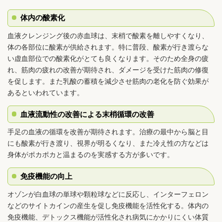
体内の酸素化
血液クレンジング後の赤血球は、末梢で酸素を離しやすくなり、
体の各部位に酸素が供給されます。特に普段、酸素が行き渡らな
い虚血部位での酸素化がとても良くなります。そのため全身の疲
れ、筋肉の疲れの改善が期待され、ダメージを受けた筋肉の修復
を促します。また乳酸の蓄積を減少させ筋肉の老化を防ぐ効果が
あるといわれています。
血液流動性の改善による末梢循環の改善
手足の血液の循環を改善が期待されます。治療の最中から脳と目
にも酸素が行き渡り、視界が明るくなり、また冷え性の方などは
身体がポカポカと温まるのを実感する方が多いです。
免疫機能の向上
オゾンが白血球の単球や顆粒球などに反応し、インターフェロン
などのサイトカインの産生を促し免疫機能を活性化する。体内の
免疫機能、デトックス機能が活性化され病気にかかりにくい体質