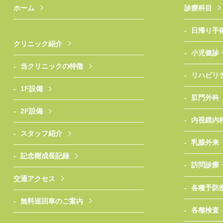
ホーム
診療科目
日帰り手
クリニック紹介
小児健診
当クリニックの特徴
リハビリ
1F設備
肛門外科
2F設備
内視鏡内
スタッフ紹介
乳腺外来
記念樹成長記録
訪問診療
交通アクセス
各種予防
無料巡回車のご案内
各種検査