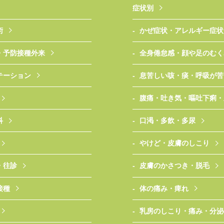
症状別
術
かぜ症状・アレルギー症状
・予防接種外来
全身倦怠感・顔や足のむく
テーション
息苦しい咳・痰・呼吸が苦
腹痛・吐き気・嘔吐下痢・
科
口渇・多飲・多尿
やけど・皮膚のしこり
・往診
皮膚のかさつき・脱毛
接種
体の痛み・痺れ
乳房のしこり・痛み・分泌