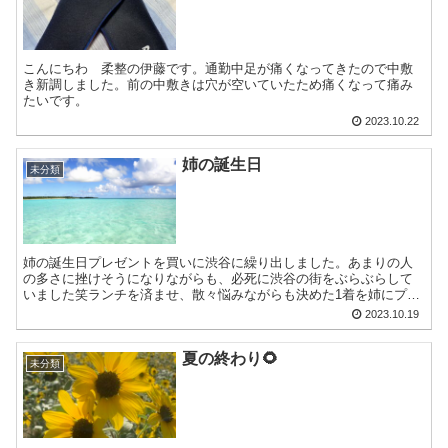
こんにちわ 柔整の伊藤です。通勤中足が痛くなってきたので中敷
き新調しました。前の中敷きは穴が空いていたため痛くなって痛み
たいです。
2023.10.22
姉の誕生日
未分類
姉の誕生日プレゼントを買いに渋谷に繰り出しました。あまりの人
の多さに挫けそうになりながらも、必死に渋谷の街をぶらぶらして
いました笑ランチを済ませ、散々悩みながらも決めた1着を姉にプレ
ゼントしたところ、想像以上に喜んでもらえました😊少し歳の離...
2023.10.19
夏の終わり🌻
未分類