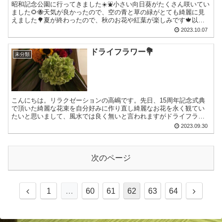
昭和記念公園に行ってきました☀️⛲️小さい向日葵がたくさん咲いてい
ました🌻🐝天気が良かったので、空の青と草の緑がとても綺麗に見
えました🌳夏が終わったので、秋のお花や紅葉が楽しみです🍁以
上、リハビリ川口でした！！！
2023.10.07
ドライフラワー💐
未分類
こんにちは。リラクゼーションの高嶋です。先日、15周年記念式典
で頂いた綺麗な花束を自分好みに作り直し綺麗なお花を永く観てい
たいと思いまして、風水では良く無いと言われますがドライフラワ
ーにしてみました。こちらは、8月に吉祥寺のお花屋さんで夏の...
2023.09.30
次のページ
前
次
1
…
60
61
62
63
64
へ
へ