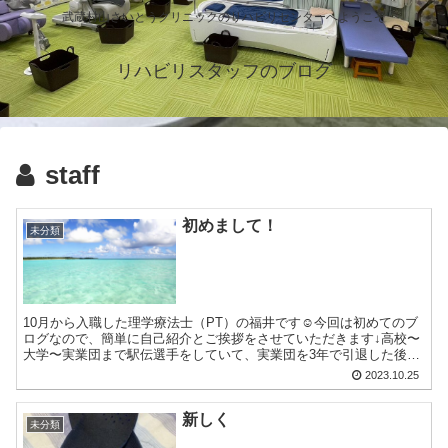
武蔵村山さいとうクリニックのリハビリセンターへようこそ
リハビリスタッフのブログ
staff
初めまして！
未分類
10月から入職した理学療法士（PT）の福井です☺️今回は初めてのブ
ログなので、簡単に自己紹介とご挨拶をさせていただきます↓高校〜
大学〜実業団まで駅伝選手をしていて、実業団を3年で引退した後、
専門学校に行きPTになりました！現在は4歳の双子を...
2023.10.25
新しく
未分類