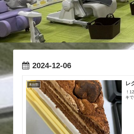
2024-12-06
レ
未分類
！1
キで