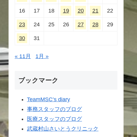
16
17
18
19
20
21
22
23
24
25
26
27
28
29
30
31
« 11月
1月 »
ブックマーク
TeamMSC’s diary
事務スタッフのブログ
医療スタッフのブログ
武蔵村山さいとうクリニック