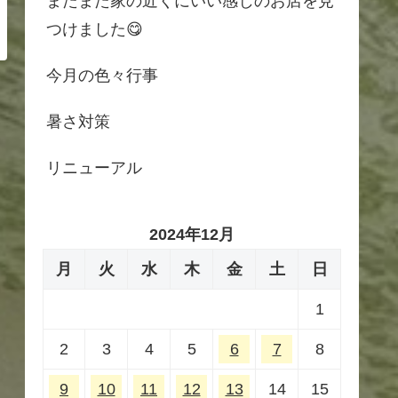
またまた家の近くにいい感じのお店を見
つけました😋
今月の色々行事
暑さ対策
リニューアル
2024年12月
月
火
水
木
金
土
日
1
2
3
4
5
6
7
8
9
10
11
12
13
14
15