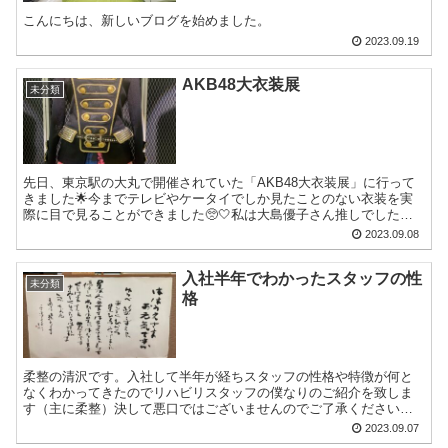
こんにちは、新しいブログを始めました。
2023.09.19
AKB48大衣装展
未分類
先日、東京駅の大丸で開催されていた「AKB48大衣装展」に行って
きました🌟今までテレビやケータイでしか見たことのない衣装を実
際に目で見ることができました🥺🤍私は大島優子さん推しでしたの
で、大島優子さんの衣装の写真を載せたいと思います🍒↓ヘビ...
2023.09.08
入社半年でわかったスタッフの性
未分類
格
柔整の清沢です。入社して半年が経ちスタッフの性格や特徴が何と
なくわかってきたのでリハビリスタッフの僕なりのご紹介を致しま
す（主に柔整）決して悪口ではございませんのでご了承ください。
＜大矢さん＞リハビリ科の優しき門番。この人失くしてリハビリ
2023.09.07
科...