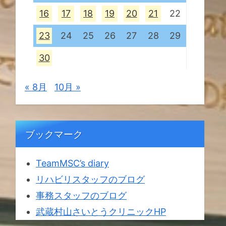
16
17
18
19
20
21
22
23
24
25
26
27
28
29
30
« 8月
10月 »
ブックマーク
TeamMSC’s diary
リハビリスタッフのブログ
事務スタッフのブログ
武蔵村山さいとうクリニックHP