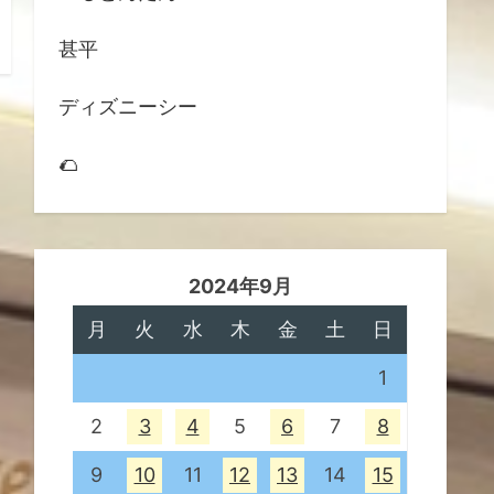
甚平
ディズニーシー
🌮
2024年9月
月
火
水
木
金
土
日
1
2
3
4
5
6
7
8
9
10
11
12
13
14
15