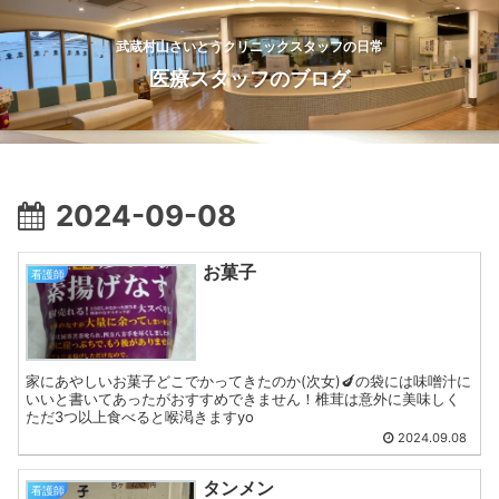
武蔵村山さいとうクリニックスタッフの日常
医療スタッフのブログ
2024-09-08
お菓子
看護師
家にあやしいお菓子どこでかってきたのか(次女)🍆の袋には味噌汁に
いいと書いてあったがおすすめできません！椎茸は意外に美味しく
ただ3つ以上食べると喉渇きますyo
2024.09.08
タンメン
看護師