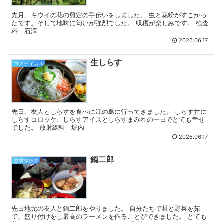
先月、キウイの花の剪定の手伝いをしました。 虫と花粉がすごかっ
たです。そして地味に匂いが強烈でした。 収穫が楽しみです。 検査
科 石澤
2026.06.17
生しらす
コメディカル
先日、友人としらすを食べに江の島に行ってきました。 しらす丼に
しらすコロッケ、しらすアイスとしらすまみれの一日でとても幸せ
でした。 放射線科 堀内
2026.06.17
鍋二郎
放射線技師
先日地元の友人と鍋二郎をやりました。 自分たちで麺と野菜を茹
で、盛り付けをし最高のラーメンを作ることができました。 とても