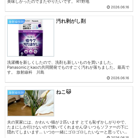
美味しかったのでまたやりたいです。 RT野地
2026.06.16
汚れ剥がし剤
放射線技師
洗濯機を新しくしたので、洗剤も新しいものを買いました。
Panasonicとkaoの共同開発でものすごく汚れが落ちました。最高で
す。 放射線科 川島
2026.06.16
ねこ🐱
放射線技師
夫の実家には、かわいい猫が２匹います とても恥ずかしがりやで、
たまにしか行けないので懐いてくれません🥲 いつもソファーの下に
隠れてしまいます… いつか一緒にゴロゴロしたいなーと思っていま
す😊 RT木下
2026.06.15