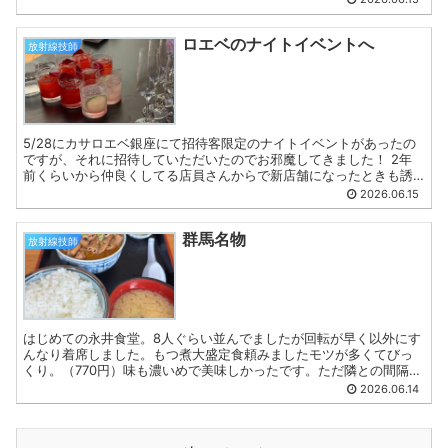
ロエベのナイトイベントへ
放射線技師
5/28にカサロエベ銀座にて招待客限定のナイトイベントがあったの
ですが、それに招待していただいたのでお邪魔してきました！ 2年
前くらいから仲良くしてる店員さんからで新店舗になったときも誘
っていただきましたし、今回も誘っていただけてうれしかっ...
2026.06.15
群馬名物
放射線技師
はじめての永井食堂。8人ぐらい並んでましたが回転が早く以外にす
んなり着席しました。もつ煮大盛定食頼みましたモツが多くてびっ
くり。（770円）味も濃いめで美味しかったです。ただ隣との間隔が
狭いので腕が当たりすごく食べにくかったですね…お土産も...
2026.06.14