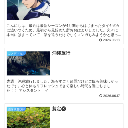
こんにちは、最近は最新シーズンが4月期からはじまったダイヤのA
に追いつくため、最初から見始めた所おおはまりしました。久々に
本当にはまっていて、話を追うだけでなくマンガもみようかと思っ
てます。全巻買ったらどのくらいあるのかな。完結しているのか...
2026.06.18
沖縄旅行
コメディカル
先週 沖縄旅行しました。海もすごく綺麗だけどご飯も美味しかっ
たです。心と体もリフレッシュできて楽しい時間を過ごしまし
た！！ アシスタント イ
2026.06.17
剪定🥝
臨床検査技師