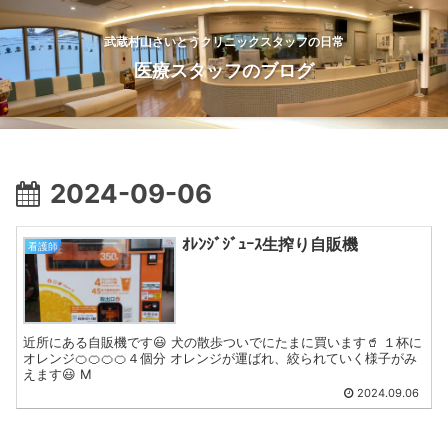
武蔵村山さいとうクリニックスタッフの日常
医療スタッフのブログ
2024-09-06
ｵﾚﾝｼﾞｼﾞｭｰｽ生搾り自販機
看護師
近所にある自販機です😃 犬の散歩ついでにたまに買います🥤 １杯に
オレンジ🍊🍊🍊🍊４個分 オレンジが運ばれ、絞られていく様子がみ
えます😃 M
2024.09.06