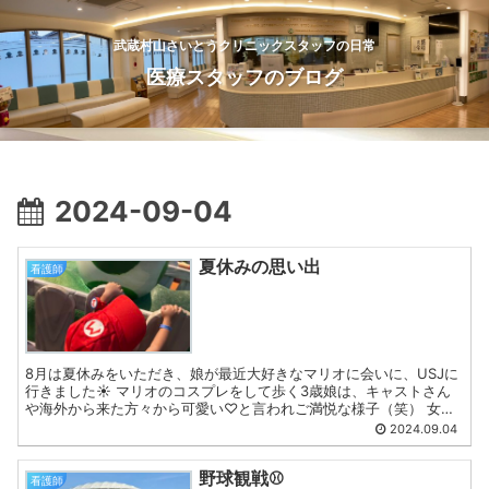
武蔵村山さいとうクリニックスタッフの日常
医療スタッフのブログ
2024-09-04
夏休みの思い出
看護師
8月は夏休みをいただき、娘が最近大好きなマリオに会いに、USJに
行きました☀️ マリオのコスプレをして歩く3歳娘は、キャストさん
や海外から来た方々から可愛い♡と言われご満悦な様子（笑） 女子
なだけあって、写真撮って〜！と、母はカメラマンでし...
2024.09.04
野球観戦⚾️
看護師