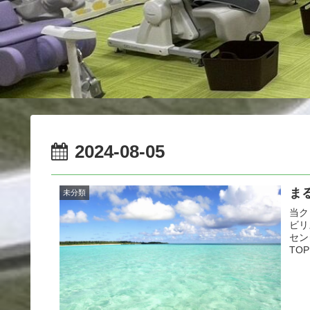
2024-08-05
ま
未分類
当ク
ビリ
セン
TO