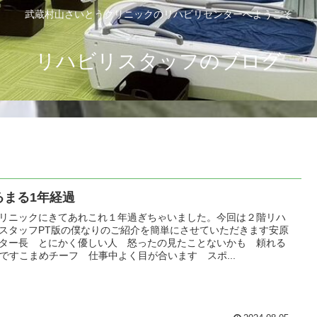
武蔵村山さいとうクリニックのリハビリセンターへようこそ
リハビリスタッフのブログ
るまる1年経過
リニックにきてあれこれ１年過ぎちゃいました。今回は２階リハ
スタッフPT版の僕なりのご紹介を簡単にさせていただきます安原
ター長 とにかく優しい人 怒ったの見たことないかも 頼れる
Pですこまめチーフ 仕事中よく目が合います スポ...