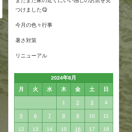
またまた家の近くにいい感じのお店を見
つけました😋
今月の色々行事
暑さ対策
リニューアル
2024年8月
月
火
水
木
金
土
日
1
2
3
4
5
6
7
8
9
10
11
12
13
14
15
16
17
18