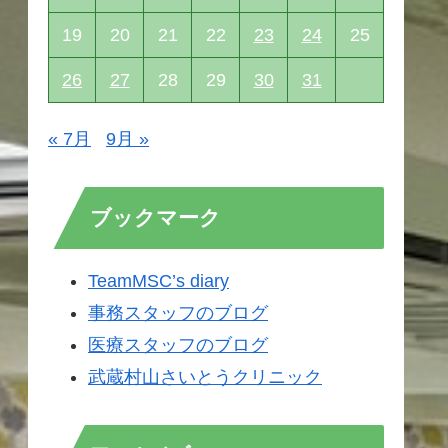
19
20
21
22
23
24
25
26
27
28
29
30
31
« 7月
9月 »
ブックマーク
TeamMSC’s diary
事務スタッフのブログ
医療スタッフのブログ
武蔵村山さいとうクリニック