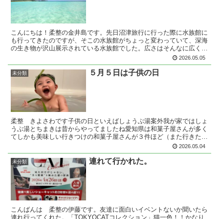
こんにちは！柔整の金井島です。先日沼津旅行に行った際に水族館に
も行ってきたのですが、そこの水族館がちょっと変わっていて、深海
の生き物が沢山展示されている水族館でした。広さはそんなに広くは
ないのですが、普段見ることが出来ない様な深海の生き物を...
2026.05.05
５月５日は子供の日
未分類
柔整 きよさわです子供の日といえばしょうぶ湯案外我が家ではしょ
うぶ湯とちまきは昔からやってましたね愛知県は和菓子屋さんが多く
てしかも美味しい行きつけの和菓子屋さんが３件ほど（また行きたい
なぁ）そして孫の初めての節句もちろんしょうぶ湯やったそ...
2026.05.04
連れて行かれた。
未分類
こんばんは 柔整の伊藤です。友達に面白いイベントないか聞いたら
連れ行ってくれた。「TOKYOCATコレクション」猫一色！！かなり