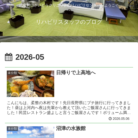
武蔵村山さいとうクリニックのリハビリセンターへようこそ
リハビリスタッフのブログ
2026-05
日帰りで上高地へ
未分類
こんにちは、柔整の木村です！先日長野県にプチ旅行に行ってきまし
た！昼は上河内へ夜は先輩から教えて頂いたご飯屋さんに行ってきま
した！民芸レストラン盛よしと言うご飯屋さんです！ボリューム満点
でお腹いっぱい素敵な休日を過ごすことができました！
2026.05.06
沼津の水族館
未分類