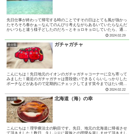
先日仕事が終わって帰宅する時のことですその日はとても風が強かっ
たそろそろ春かぁ～なんてのんびり考えながらあるいていたらなんだ
かいつもと違う様子どしたのだろ～とキョロキョロしていたら、通行
止め、交通渋滞になっているのが見え!!(⊃Д)⊃≡ﾟﾟ...
2024.02.29
ガチャガチャ
未分類
こんにちは！先日地元のイオンのガチャガチャコーナーに立ち寄って
みました！最近のガチャガチャは普段使いできるくらいしっかりした
ポーチなどがあるので定期的にチェックしてます笑今まではたい焼
き、シュークリームなどの変わった小物入れをゲットしてきた...
2024.02.22
北海道（海）の幸
未分類
こんにちは！理学療法士の駒目です。先日、地元の北海道に帰省させ
て頂きました！数日、久しぶりに親族との団欒を楽しませて頂きまし