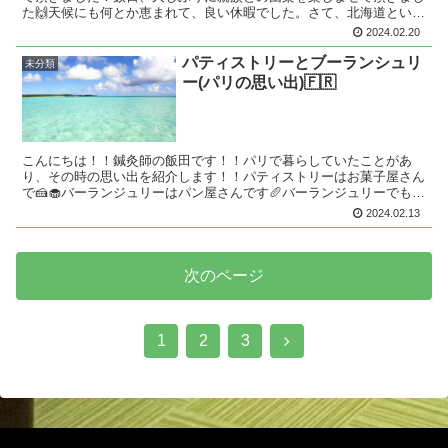
た🙌天候にも何とか恵まれて、良い休暇でした。さて、北海道といえ
ば楽しみが沢山あります。今回は（トリトン）というお寿司...
2024.02.20
パティストリーとブーランシュリ
未分類
ー(パリの思い出)🇫🇷
こんにちは！！鍼灸師の飯田です！！パリで暮らしていたことがあ
り、その時の思い出を紹介します！！パティストリーはお菓子屋さん
で🍰🧁バーランジュリーはパン屋さんです🥖バーランジュリーでもお
菓子は買えますが、ショーソンオウポムやフランなど、焼き菓...
2024.02.13
次のページ
次
1
2
3
へ