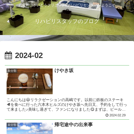
武蔵村山さいとうクリニックのリハビリセンターへようこそ
リハビリスタッフのブログ
2024-02
けやき坂
未分類
こんにちは😃リラクゼーションの高嶋です。以前に鉄板のステーキ
🥩を食べに行った六本木ヒルズのけやき坂へ先日又、予約をして行っ
て来ました♪美味し過ぎて、ファンになりました😋まずは、ビールか
ら〜🎵そして、ファイヤ🔥🔥🔥コースだったのですが、食べる...
2024.02.29
帰宅途中の出来事
未分類