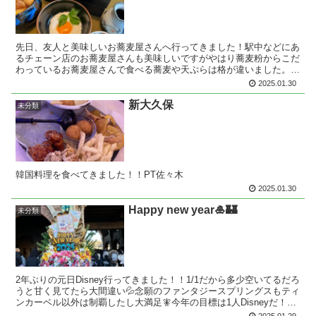
先日、友人と美味しいお蕎麦屋さんへ行ってきました！駅中などにあ
るチェーン店のお蕎麦屋さんも美味しいですがやはり蕎麦粉からこだ
わっているお蕎麦屋さんで食べる蕎麦や天ぷらは格が違いました。ま
た行きたいです✨PT舩木
2025.01.30
新大久保
未分類
韓国料理を食べてきました！！PT佐々木
2025.01.30
Happy new year🎍🏰
未分類
2年ぶりの元日Disney行ってきました！！1/1だから多少空いてるだろ
うと甘く見てたら大間違い💦念願のファンタジースプリングスもティ
ンカーベル以外は制覇したし大満足🧚今年の目標は1人Disneyだ！🐀
PT近藤
2025.01.29