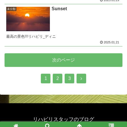
Sunset
未分類
最高の景色!!!リハビリ_ディニ
2025.01.21
次のページ
次
1
2
3
へ
リハビリスタッフのブログ