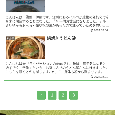
こんばんは 柔整 伊藤です。近所にあるパルコが建物の老朽化で今
月末に閉店することになった。「40年間お世話になりました。」小
さい頃からおもちゃ屋や模型屋があったので通っていたのを思い出
す。悲しいですね。このあと何が建つのかわかりませんがパル...
2024.02.04
鍋焼きうどん🤤
未分類
こんにちは😃リラクゼーションの高嶋です。先日、毎年冬になると
必ず行く「平作」という、お気に入りのうどん屋さんに行きました。
こちらを頂くと冬を感じます♪そして、身体も芯から温まります。美
味しいのであと、2回位は又食べに行こうと思っています😋で...
2024.02.01
前
1
2
3
へ