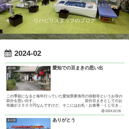
武蔵村山さいとうクリニックのリハビリセンターへようこそ
リハビリスタッフのブログ
2024-02
愛知での豆まきの思い出
未分類
この季節になると毎年行っていた愛知県東海市の弥勒寺というお寺の
節分を思い出す。 節分豆まきとしてのお
布施が２５００円なんですけど、そこにはお札・お食事・くじ引きと
満足すぎる金額でした。一番はお食事なのですが内容は”味...
2024.02.05
ありがとう
未分類