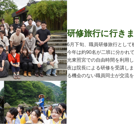
研修旅行に行き
6月下旬、職員研修旅行として
今年は約90名が二班に分かれ
光東照宮での自由時間を利用し
夜は院長による研修を受講しま
る機会のない職員同士が交流を