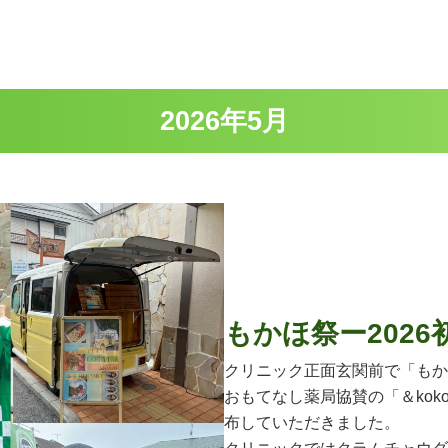
2026年5月
もかほ祭ー2026
クリニック正面玄関前で「もか
おもてなし薬局協賛の「＆koko
布していただきました。