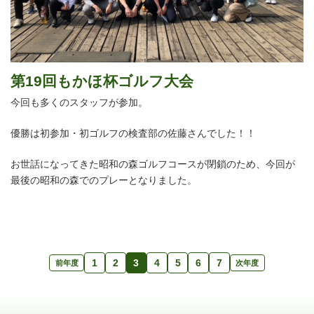
第19回もかほ杯ゴルフ大会
今回も多くのスタッフが参加。
優勝は初参加・初ゴルフの検査部の佐藤さんでした！！
お世話になってきた昭和の森ゴルフコースが閉鎖のため、今回が
最後の昭和の森でのプレーとなりました。
1
2
3
4
5
6
7
前年度
次年度