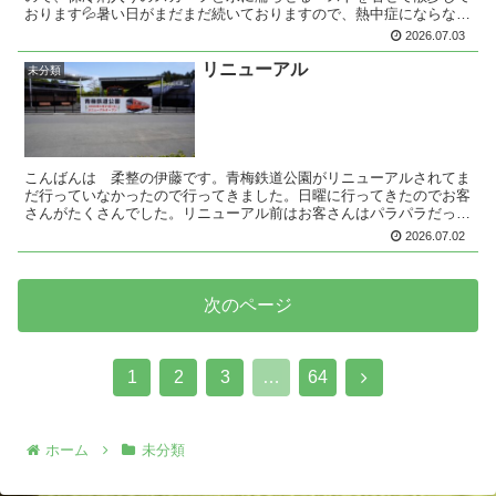
おります💦暑い日がまだまだ続いておりますので、熱中症にならない
ように気をつけて下さい。
2026.07.03
リニューアル
未分類
こんばんは 柔整の伊藤です。青梅鉄道公園がリニューアルされてま
だ行っていなかったので行ってきました。日曜に行ってきたのでお客
さんがたくさんでした。リニューアル前はお客さんはパラパラだった
のに閉園にならなくてよかった。貴重な機関車や今は懐かし...
2026.07.02
次のページ
次
1
2
3
…
64
へ
ホーム
未分類