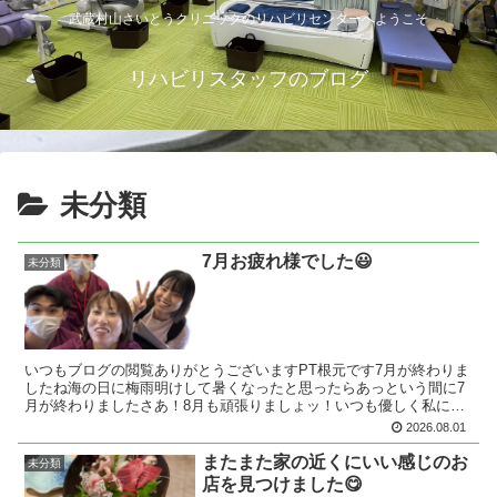
武蔵村山さいとうクリニックのリハビリセンターへようこそ
リハビリスタッフのブログ
未分類
7月お疲れ様でした😃
未分類
いつもブログの閲覧ありがとうございますPT根元です7月が終わりま
したね海の日に梅雨明けして暑くなったと思ったらあっという間に7
月が終わりましたさあ！8月も頑張りましょッ！いつも優しく私にか
まってくれる同僚さん達とのオフショットwお付き合いく...
2026.08.01
またまた家の近くにいい感じのお
未分類
店を見つけました😋