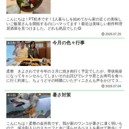
こんにちは！PT舩木です！1人暮らしを始めてから家の近くの美味し
いご飯屋さんを開拓するのにハマってます！最近は美味しい創作料理
居酒屋を見つけました。どれも絶品でした😋
2026.07.29
今月の色々行事
未分類
柔整 きよさわです今年の２月に焼き肉行く予定でしたが、帯状疱疹
になってキャンセルしてしまいそのお詫びでレクサ君とお寿司を食べ
に行く約束し、ちょうどその時隣にいたディニさんも声をかけて３人
で行くこととなりました。ただ～後から聞いた話、ディニさ...
2026.07.04
暑さ対策
未分類
こんにちは！柔整の金井島です。我が家のワンコが暑さに凄く弱いも
ので、保冷剤入りのスカーフと水に濡らせるベストを着せて散歩して