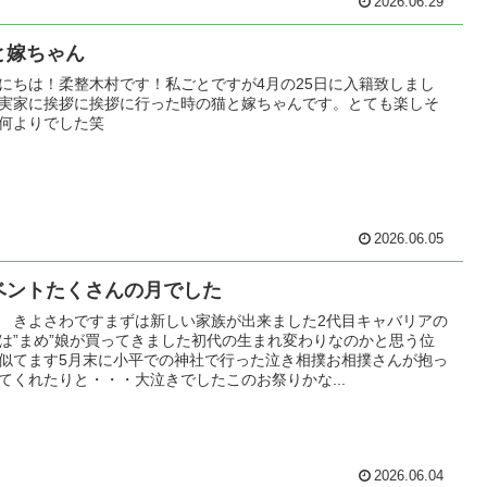
2026.06.29
と嫁ちゃん
にちは！柔整木村です！私ごとですが4月の25日に入籍致しまし
実家に挨拶に挨拶に行った時の猫と嫁ちゃんです。とても楽しそ
何よりでした笑
2026.06.05
ベントたくさんの月でした
 きよさわですまずは新しい家族が出来ました2代目キャバリアの
は”まめ”娘が買ってきました初代の生まれ変わりなのかと思う位
似てます5月末に小平での神社で行った泣き相撲お相撲さんが抱っ
てくれたりと・・・大泣きでしたこのお祭りかな...
2026.06.04