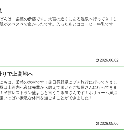
泉
ばんは 柔整の伊藤です。大宮の近くにある温泉へ行ってきまし
肌がスベスベで良かったです。入ったあとはコーヒー牛乳です
2026.06.02
帰りで上高地へ
にちは、柔整の木村です！先日長野県にプチ旅行に行ってきまし
昼は上河内へ夜は先輩から教えて頂いたご飯屋さんに行ってきま
！民芸レストラン盛よしと言うご飯屋さんです！ボリューム満点
腹いっぱい素敵な休日を過ごすことができました！
2026.05.06