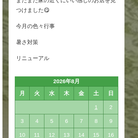
またまた家の近くにいい感じのお店を見
つけました😋
今月の色々行事
暑さ対策
リニューアル
2026年8月
月
火
水
木
金
土
日
1
2
3
4
5
6
7
8
9
10
11
12
13
14
15
16