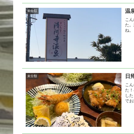
温
未分類
こん
た。
ね。
日
未分類
こん
た！
した
でお