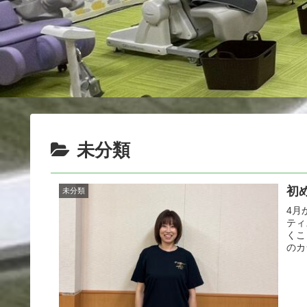
未分類
初
未分類
4月
ティ
くこ
のカ