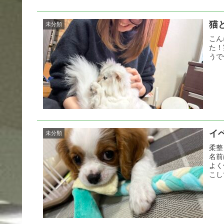
猫
未分類
こん
た！
うで
イ
未分類
柔整
名前
よく
こし