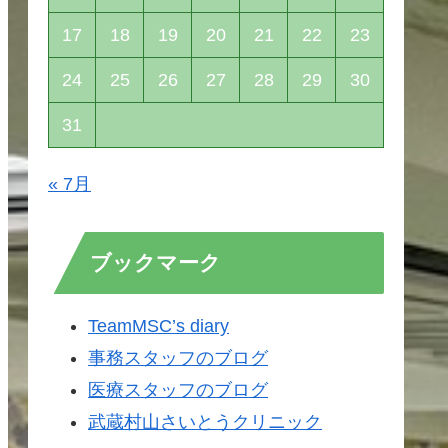
17
18
19
20
21
22
23
24
25
26
27
28
29
30
31
« 7月
ブックマーク
TeamMSC’s diary
事務スタッフのブログ
医療スタッフのブログ
武蔵村山さいとうクリニック