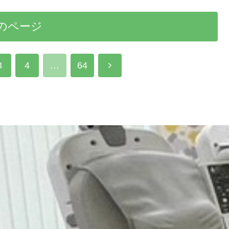
のページ
次
3
4
…
64
へ