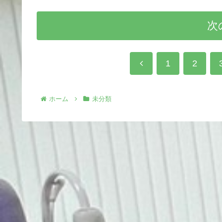
次
前
1
2
へ
ホーム
未分類