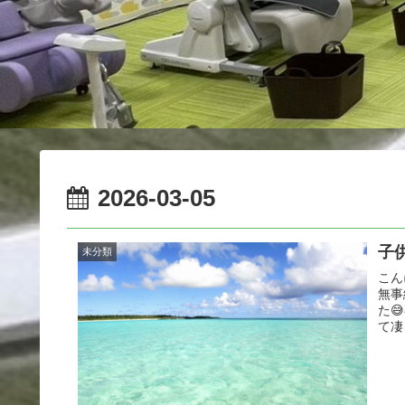
2026-03-05
子
未分類
こん
無事
た
て凄