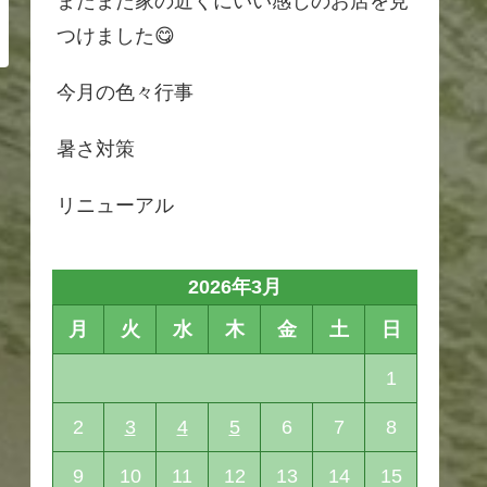
またまた家の近くにいい感じのお店を見
つけました😋
今月の色々行事
暑さ対策
リニューアル
2026年3月
月
火
水
木
金
土
日
1
2
3
4
5
6
7
8
9
10
11
12
13
14
15