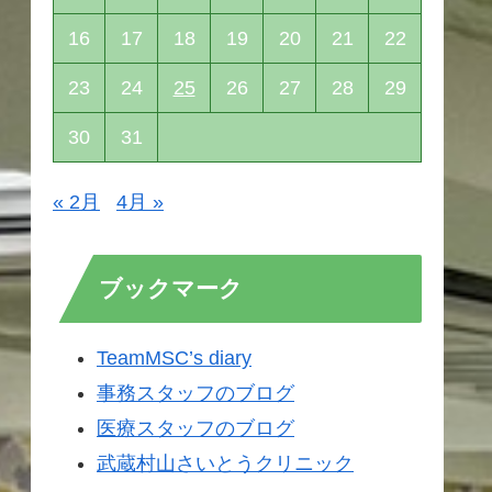
16
17
18
19
20
21
22
23
24
25
26
27
28
29
30
31
« 2月
4月 »
ブックマーク
TeamMSC’s diary
事務スタッフのブログ
医療スタッフのブログ
武蔵村山さいとうクリニック