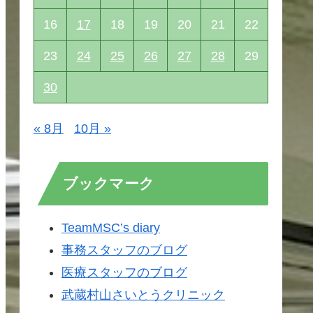
16
17
18
19
20
21
22
23
24
25
26
27
28
29
30
« 8月
10月 »
ブックマーク
TeamMSC’s diary
事務スタッフのブログ
医療スタッフのブログ
武蔵村山さいとうクリニック