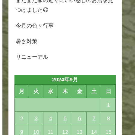
またまた家の近くにいい感じのお店を見
つけました😋
今月の色々行事
暑さ対策
リニューアル
2024年9月
月
火
水
木
金
土
日
1
2
3
4
5
6
7
8
9
10
11
12
13
14
15