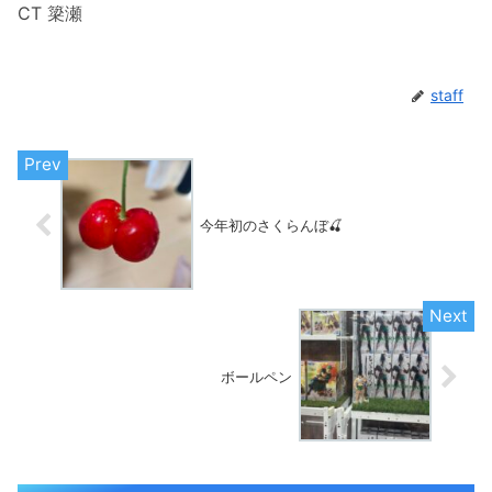
CT 簗瀬
staff
今年初のさくらんぼ🍒
ボールペン