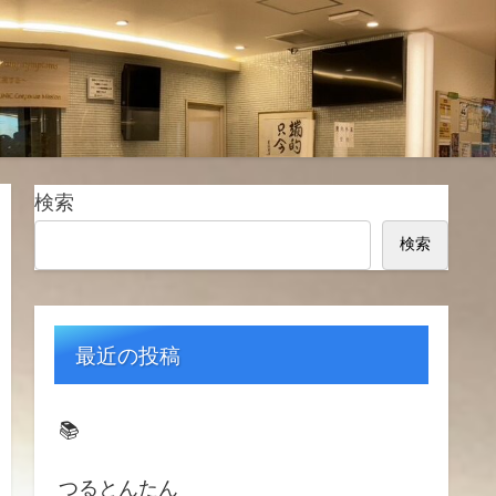
検索
検索
最近の投稿
📚️
つるとんたん