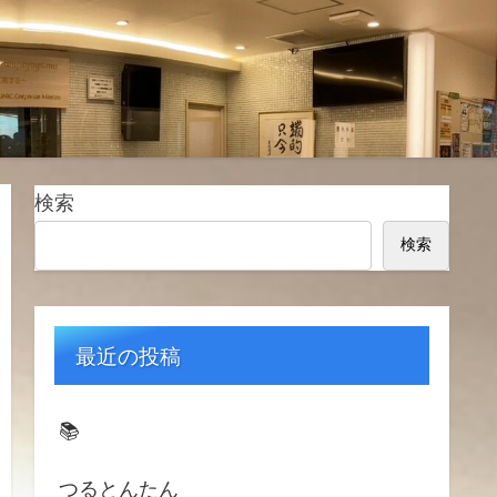
検索
検索
最近の投稿
📚️
つるとんたん