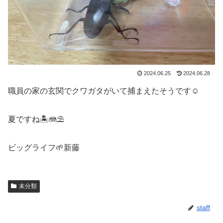
2024.06.25
2024.06.28
職員の家の玄関でクワガタがいて捕まえたそうです☺️
夏ですね🏝️🪼⛱️
ビッグライフ🌱新藤
未分類
staff