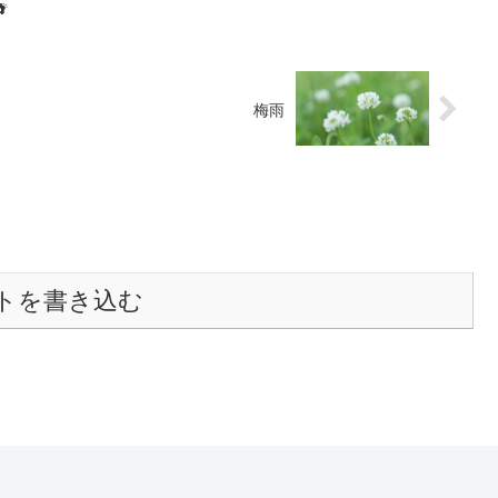

梅雨
トを書き込む