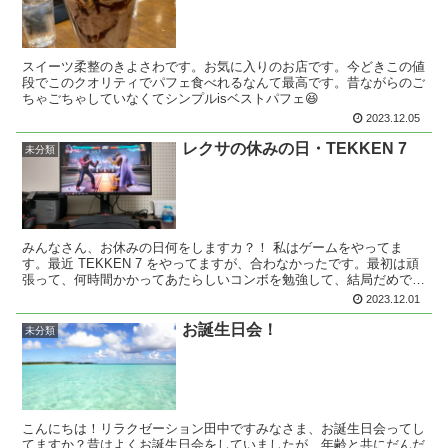
スイーツ柔整のきよさわです。お気に入りのお店です。今どきこの値
段でこのクオリティでパフェ食べれるなんて最高です。昔ながらのご
ちゃごちゃしていなくてシンプルisベストパフェ😆
2023.12.05
レクサの休みの日・TEKKEN 7
未分類
みんなさん、お休みの日何をしますカ？！ 私はゲームをやってま
す。最近 TEKKEN 7 をやってますが、合わなかったです。最初は頑
張って、何時間かかってあたらしいコンボを勉強して、結局だめでし
た！！ 敵が強くて、なかなかコンボもつながらなくて、いつも負け
2023.12.01
ました。悔しいでス！！ 今は気づいて、諦めました。時間の無駄で
す:') みんなさん、器械があったら私と勝負しましょうカ？！ レクサ
お誕生日会！
未分類
</3 TEKKEN 7
こんにちは！リラクゼーション田中ですみなさま、お誕生日会ってし
てますか？昔はよくお誕生日会をしていましたが、年齢と共にだんだ