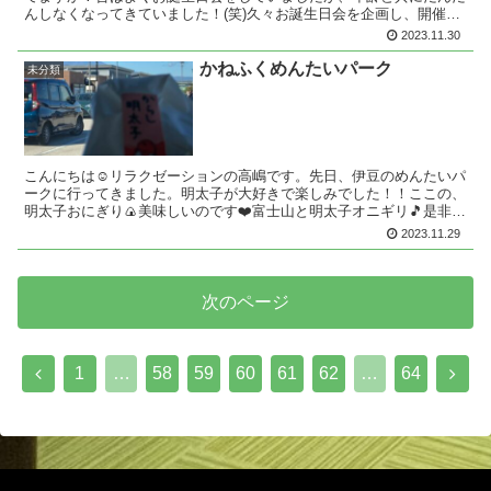
んしなくなってきていました！(笑)久々お誕生日会を企画し、開催し
ました♪(#^ー°)vお友達といっても大人になってか...
2023.11.30
かねふくめんたいパーク
未分類
こんにちは☺️リラクゼーションの高嶋です。先日、伊豆のめんたいパ
ークに行ってきました。明太子が大好きで楽しみでした！！ここの、
明太子おにぎり🍙美味しいのです❤️富士山と明太子オニギリ🎵是非、
お賞味下さい！お勧めです！
2023.11.29
次のページ
前
次
1
…
58
59
60
61
62
…
64
へ
へ