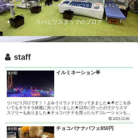
武蔵村山さいとうクリニックのリハビリセンターへようこそ
リハビリスタッフのブログ
staff
イルミネーション🌟
未分類
リハビリ川口です！！よみうりランドに行ってきました🎄🌟どこを歩
いてもキラキラ綺麗に光っていました🌟12月に行ったのでクリスマ
スツリーもありました🎄チョコバナナを買ったらデコレーションもキ
ラキラしていたので、つい写真を撮ってしまいました🍫🍌
2023.12.06
チョコバナナパフェ650円
未分類