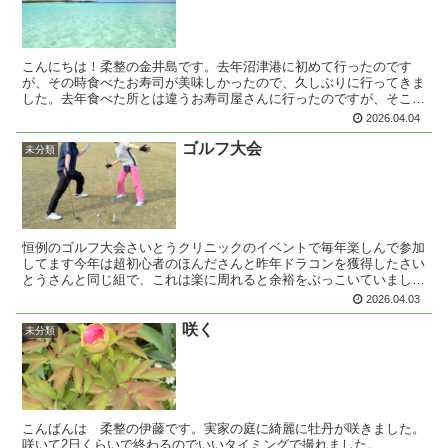
こんにちは！柔整の金井島です。去年沼津港に初めて行ったのです
が、その時食べたお寿司が美味しかったので、久しぶりに行ってきま
した。去年食べた所とは違うお寿司屋さんに行ったのですが、そこも
凄く美味しくて遠くても来て良かったなと思いました！また、...
2026.04.04
ゴルフ大会
未分類
恒例のゴルフ大会さいとうクリニックのイベントで毎年楽しんで参加
してます今年は超初心者のほんださんと昨年ドラコンを獲得したさい
とうさんと同じ組で、これは楽に周れると余裕をぶっこいていました
が面倒を見なくちゃいけなくて、１ホール目から走らされま...
2026.04.03
咲く
未分類
こんばんは 柔整の伊藤です。実家の庭に綺麗に牡丹が咲きました。
咲いて2日くらいで終わるのでいいタイミングで撮れました。