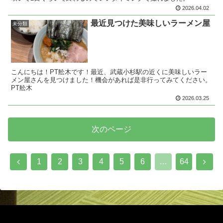
2026.04.02
最近見つけた美味しいラーメン屋
未分類
こんにちは！PT舩木です！最近、武蔵小杉駅の近くに美味しいラー
メン屋さんを見つけました！機会があれば是非行ってみてください。
PT舩木
2026.03.25
次のページ
前
次
1
2
3
4
5
6
…
64
へ
へ