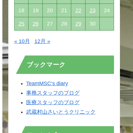
18
19
20
21
22
23
24
25
26
27
28
29
30
« 10月
12月 »
ブックマーク
TeamMSC’s diary
事務スタッフのブログ
医療スタッフのブログ
武蔵村山さいとうクリニック