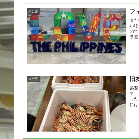
フィ
未分類
また
い物
ので
ラ空
旧
未分類
柔整
て、
した
には