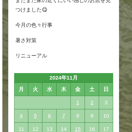
またまた家の近くにいい感じのお店を見
つけました😋
今月の色々行事
暑さ対策
リニューアル
2024年11月
月
火
水
木
金
土
日
1
2
3
4
5
6
7
8
9
10
11
12
13
14
15
16
17