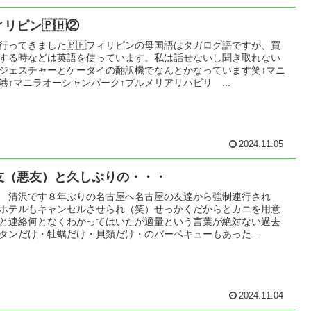
リピン🇵🇭②
行ってきました🇵🇭フィリピンの母国語はタガログ語ですが、買
する時などは英語を使っています。私は話せないし聞き取れない
ジェスチャーとケータイの翻訳機でなんとかなっています笑↑マニ
港↑マニラオーシャンパーク↑プルメリアリハビリ ...
2024.11.05
友（悪友）と久しぶりの・・・
 清沢です８年ぶりの名古屋へ名古屋の友達から強制連行され
ホテルもキャンセルさせられ（笑）せっかくだからとカニを用意
と連絡何となくわかってはいたが適量という言葉が絶対ない過去
タンだけ・牡蠣だけ・貝類だけ・のバーベキューもあった...
2024.11.04