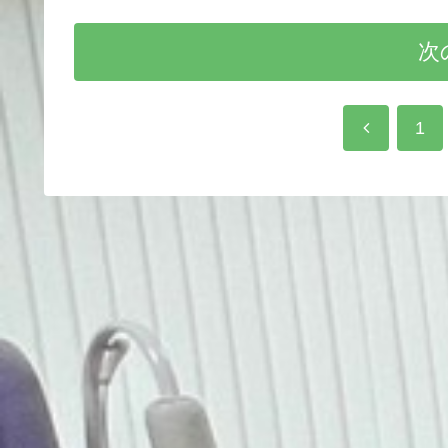
次
前
1
へ