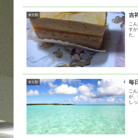
吉
未分類
こん
すが
た。
毎
未分類
こん
が、
しっ