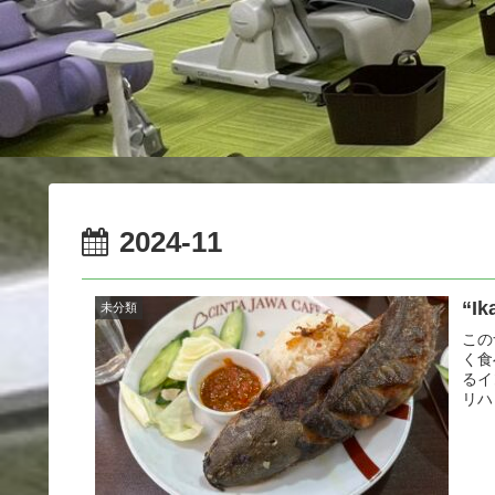
2024-11
“Ik
未分類
この
く食
るイ
リハ