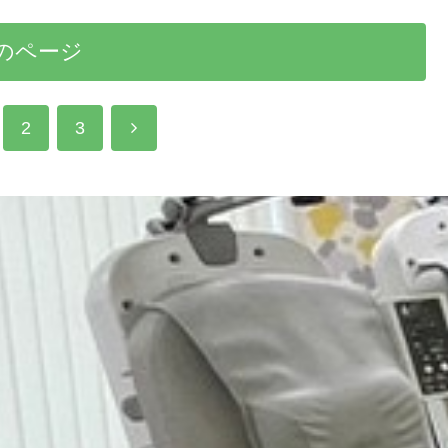
のページ
次
2
3
へ