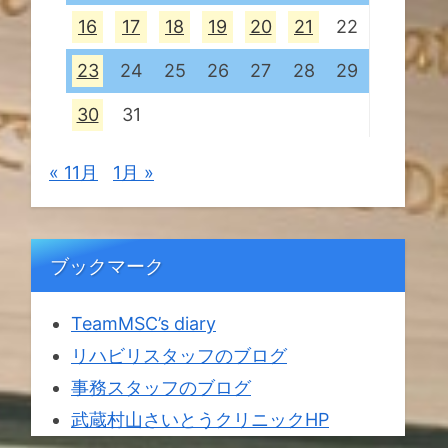
16
17
18
19
20
21
22
23
24
25
26
27
28
29
30
31
« 11月
1月 »
ブックマーク
TeamMSC’s diary
リハビリスタッフのブログ
事務スタッフのブログ
武蔵村山さいとうクリニックHP