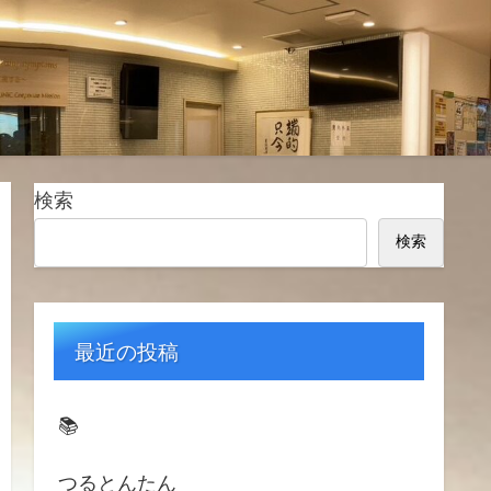
検索
検索
最近の投稿
📚️
つるとんたん