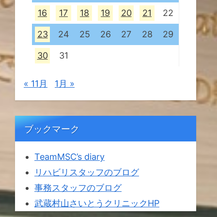
16
17
18
19
20
21
22
23
24
25
26
27
28
29
30
31
« 11月
1月 »
ブックマーク
TeamMSC’s diary
リハビリスタッフのブログ
事務スタッフのブログ
武蔵村山さいとうクリニックHP