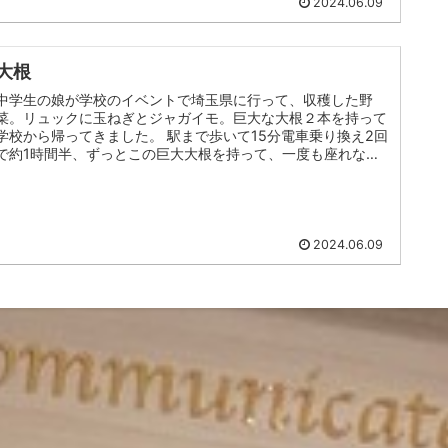
2024.06.09
大根
中学生の娘が学校のイベントで埼玉県に行って、収穫した野
菜。リュックに玉ねぎとジャガイモ。巨大な大根２本を持って
学校から帰ってきました。 駅まで歩いて15分電車乗り換え2回
で約1時間半、ずっとこの巨大大根を持って、一度も座れなか
ったと、ヘトヘ...
2024.06.09