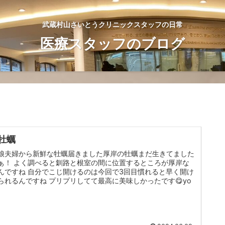
武蔵村山さいとうクリニックスタッフの日常
医療スタッフのブログ
牡蠣
娘夫婦から新鮮な牡蠣届きました厚岸の牡蠣まだ生きてました
ぁ！ よく調べると釧路と根室の間に位置するところが厚岸な
んですね 自分でこじ開けるのは今回で3回目慣れると早く開け
られるんですね プリプリしてて最高に美味しかったです😋yo