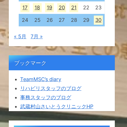
17
18
19
20
21
22
23
24
25
26
27
28
29
30
« 5月
7月 »
ブックマーク
TeamMSC’s diary
リハビリスタッフのブログ
事務スタッフのブログ
武蔵村山さいとうクリニックHP