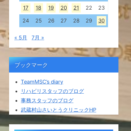
17
18
19
20
21
22
23
24
25
26
27
28
29
30
« 5月
7月 »
ブックマーク
TeamMSC’s diary
リハビリスタッフのブログ
事務スタッフのブログ
武蔵村山さいとうクリニックHP