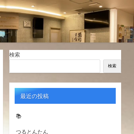
検索
検索
最近の投稿
📚️
つるとんたん