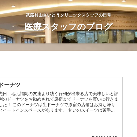
武蔵村山さいとうクリニックスタッフの日常
医療スタッフのブログ
ドーナツ
先日、地元福岡の友達より凄く行列が出来る店で美味しいと評
判のドーナツをお勧めされて原宿までドーナツを買いに行きま
した！ このドーナツは生ドーナツで原宿の店舗はお持ち帰り
とイートインスペースがあります。 甘いのスイーツは苦手な
私ですが、甘すぎ...