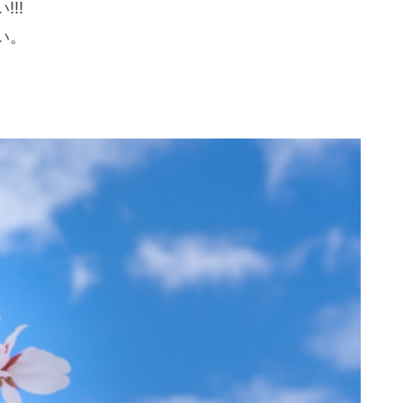
!!
い。