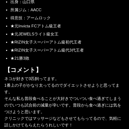
出身：山口県
所属ジム：AACC
得意技：アームロック
★元Invicta FCアトム級王者
★元JEWELSライト級女王
★RIZIN女子スーパーアトム級初代王者
★RIZIN女子スーパーアトム級代3代王者
★21勝3敗
【コメント】
ネコが好きで3匹飼ってます。
1番上の子がかなり太ってるのでダイエットさせようと思ってま
す。
そんな私も普段食べることが大好きでついつい食べ過ぎてしまう
のでいつも試合前の減量が辛いです。普段から食べ過ぎには気を
つけようと思います。
クリニックではマッサージなどもさせてもらってるので、気軽に
話しかけてもらえたらうれしいです！