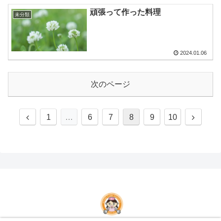
頑張って作った料理
未分類
2024.01.06
次のページ
前
次
1
…
6
7
8
9
10
へ
へ