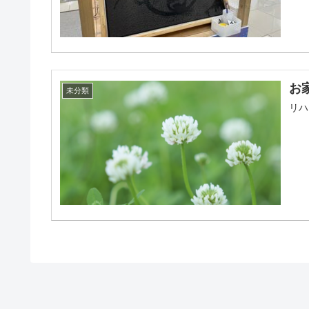
お
未分類
リハ