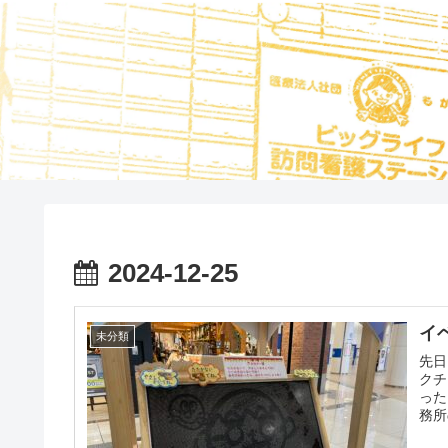
2024-12-25
イ
未分類
先日
クチ
った
務所