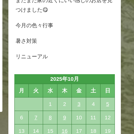
またまた家の近くにいい感じのお店を見
つけました😋
今月の色々行事
暑さ対策
リニューアル
2025年10月
月
火
水
木
金
土
日
1
2
3
4
5
6
7
8
9
10
11
12
13
14
15
16
17
18
19