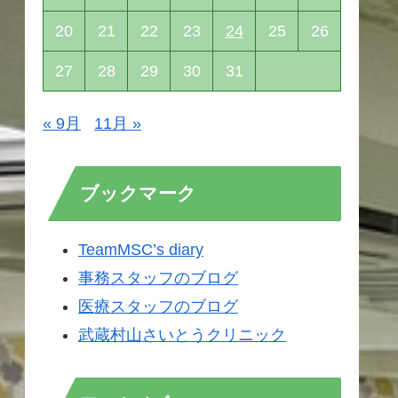
20
21
22
23
24
25
26
27
28
29
30
31
« 9月
11月 »
ブックマーク
TeamMSC’s diary
事務スタッフのブログ
医療スタッフのブログ
武蔵村山さいとうクリニック