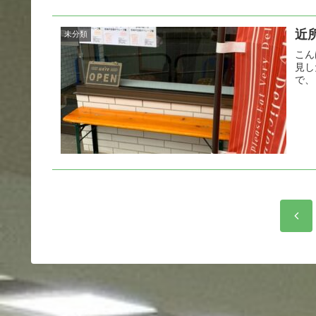
近
未分類
こん
見し
で、
前
へ