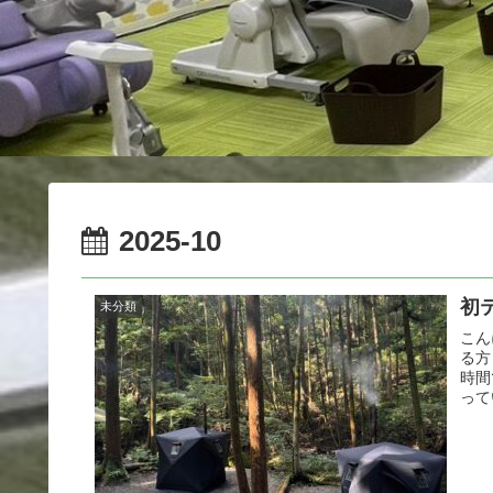
2025-10
初
未分類
こん
る方
時間
って